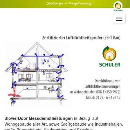
Toggl
navig
BlowerDoor Messdienstleistungen
in Bezug auf
Wohngebäude aller Art, sowie Großgebäude wie Industriehallen,
große Bürogebäude, Kindergärten und Schulen: